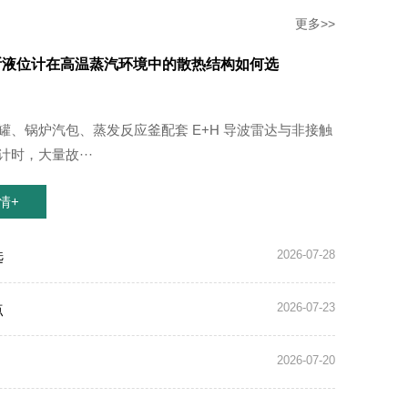
更多>>
斯液位计在高温蒸汽环境中的散热结构如何选
罐、锅炉汽包、蒸发反应釜配套 E+H 导波雷达与非接触
时，大量故···
情+
2026-07-28
选
2026-07-23
点
2026-07-20