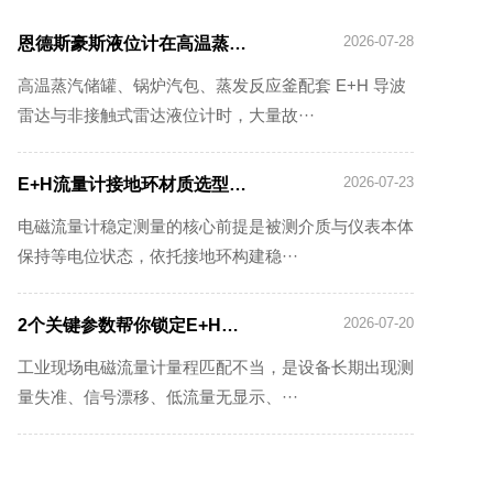
2026-07-28
恩德斯豪斯液位计在高温蒸汽环境中的散热结构如何选
高温蒸汽储罐、锅炉汽包、蒸发反应釜配套 E+H 导波
雷达与非接触式雷达液位计时，大量故···
2026-07-23
E+H流量计接地环材质选型：耐腐蚀与导电性平衡要点
电磁流量计稳定测量的核心前提是被测介质与仪表本体
保持等电位状态，依托接地环构建稳···
2026-07-20
2个关键参数帮你锁定E+H流量计最适合的量程
工业现场电磁流量计量程匹配不当，是设备长期出现测
量失准、信号漂移、低流量无显示、···